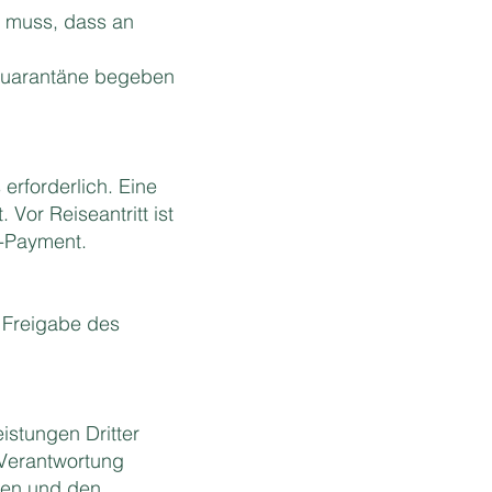
n muss, dass an
 Quarantäne begeben
rforderlich. Eine
Vor Reiseantritt ist
h-Payment.
 Freigabe des
istungen Dritter
 Verantwortung
nen und den